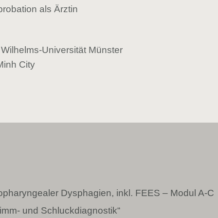
obation als Ärztin
Wilhelms-Universität Münster
Minh City
ropharyngealer Dysphagien, inkl. FEES – Modul A-C
imm- und Schluckdiagnostik“