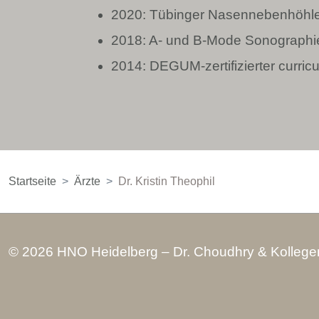
2020: Tübinger Nasennebenhöhle
2018: A- und B-Mode Sonographi
2014: DEGUM-zertifizierter curri
Startseite
Ärzte
Dr. Kristin Theophil
© 2026 HNO Heidelberg – Dr. Choudhry & Kollege