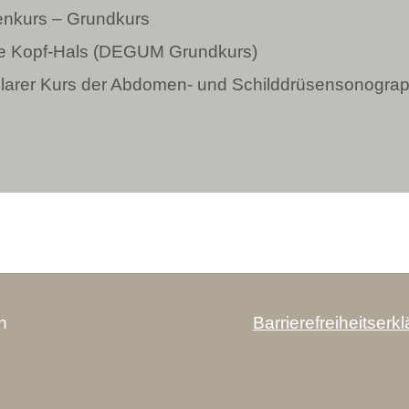
nkurs – Grundkurs
e Kopf-Hals (DEGUM Grundkurs)
cularer Kurs der Abdomen- und Schilddrüsensonograp
n
Barrierefreiheitserk